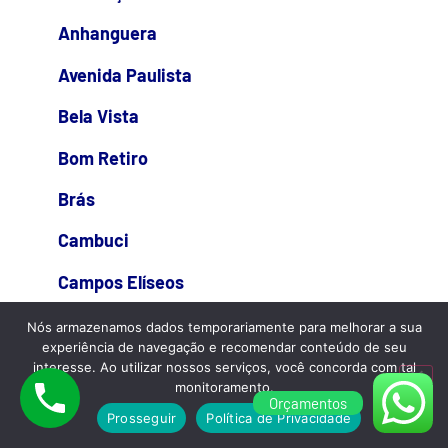
Anhanguera
Avenida Paulista
Bela Vista
Bom Retiro
Brás
Cambuci
Campos Elíseos
Consolação
Nós armazenamos dados temporariamente para melhorar a sua
experiência de navegação e recomendar conteúdo de seu
Higienópolis
interesse. Ao utilizar nossos serviços, você concorda com tal
monitoramento.
Orçamentos
Jardins
Prosseguir
Política de Privacidade
Liberdade