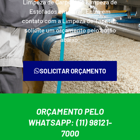
Limpeza de Carpetes e Limpeza de
Estofados em Geral. Entre em
contato com a Limpeza de Tapetes,
solicite um orçamento pelo botão
abaixo:
SOLICITAR ORÇAMENTO
ORÇAMENTO PELO
WHATSAPP: (11) 98121-
7000