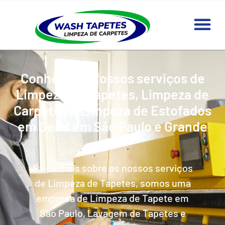
Conheça os nossos serviços de
Limpeza de Tapetes, Limpeza de
Carpetes e Limpeza de Estofados
em Geral em São Paulo e Grande
SP
Saiba mais sobre os nossos serviços
de Limpeza de Tapetes, somos uma
empresa de Limpeza de Tapete em
São Paulo, Lavagem de Tapetes e