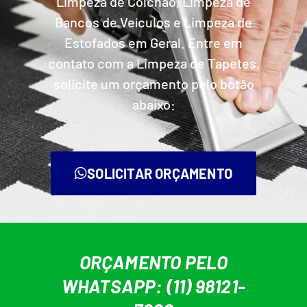
Limpeza de Colchão, Limpeza de
Bancos de Veículos e Limpeza de
Estofados em Geral. Entre em
contato com a Limpeza de Tapetes,
solicite um orçamento pelo botão
abaixo:
SOLICITAR ORÇAMENTO
ORÇAMENTO PELO
WHATSAPP: (11) 98121-