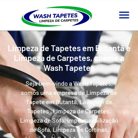
Limpeza de Tapetes em Butantã e
Limpeza de Carpetes, chame a
Wash Tapetes
Seja bem-vindo a Wash Tapetes,
somos uma empresa de Limpeza de
Tapete em Butantã, Lavagem de
Tapetes , Limpeza de Carpetes,
Limpeza de Sofá, Impermeabilização
de Sofá, Limpeza de Cortinas,