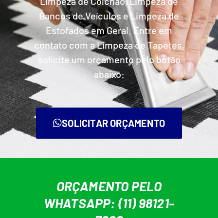
Limpeza de Colchão, Limpeza de
Bancos de Veículos e Limpeza de
Estofados em Geral. Entre em
contato com a Limpeza de Tapetes,
solicite um orçamento pelo botão
abaixo:
SOLICITAR ORÇAMENTO
ORÇAMENTO PELO
WHATSAPP: (11) 98121-