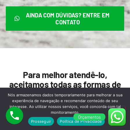
AINDA COM DÚVIDAS? ENTRE EM
CONTATO
Para melhor atendê-lo,
aceitamos todas as formas de
pagamento abaixo:
Nós armazenamos dados temporariamente para melhorar a sua
experiência de navegação e recomendar conteúdo de seu
interesse. Ao utilizar nossos serviços, você concorda com tal
monitoramento.
Orçamentos
Prosseguir
Política de Privacidade