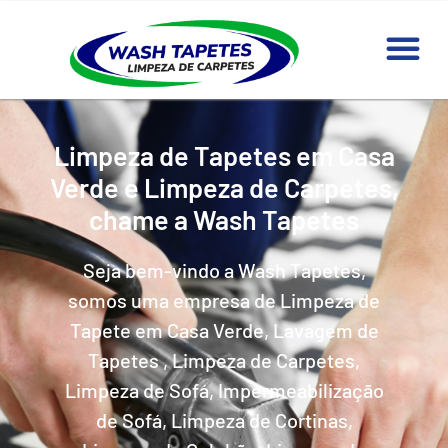
Limpeza de Tapetes em Casa
Verde e Limpeza de Carpetes,
chame a Wash Tapetes
Seja bem-vindo a Wash Tapetes,
somos uma empresa de Limpeza de
Tapete em Casa Verde, Lavagem de
Tapetes , Limpeza de Carpetes,
Limpeza de Sofá, Impermeabilização
de Sofá, Limpeza de Cortinas,