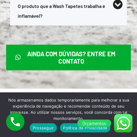
O produto que a Wash Tapetes trabalha é
inflamável?
AINDA COM DÚVIDAS? ENTRE EM
CONTATO
Nós armazenamos dados temporariamente para melhorar a sua
experiência de navegação e recomendar conteúdo de seu
interesse. Ao utilizar nossos serviços, você concorda com tal
Para melhor atendê-lo,
monitoramento.
Orçamentos
aceitamos todas as formas de
Prosseguir
Política de Privacidade
pagamento abaixo: