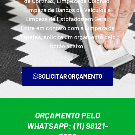
de Cortinas, Limpeza de Colchão,
Limpeza de Bancos de Veículos e
Limpeza de Estofados em Geral.
Entre em contato com a Limpeza de
Tapetes, solicite um orçamento pelo
botão abaixo:
SOLICITAR ORÇAMENTO
ORÇAMENTO PELO
WHATSAPP: (11) 98121-