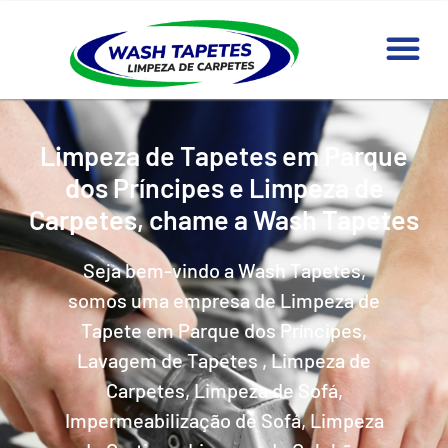
Limpeza de Tapetes em Parque
dos Príncipes e Limpeza de
Carpetes, chame a Wash Tapetes
Seja bem-vindo a Wash Tapetes,
somos uma empresa de Limpeza de
Tapete em Parque dos Príncipes,
Lavagem de Tapetes , Limpeza de
Carpetes, Limpeza de Sofá,
Impermeabilização de Sofá, Limpeza