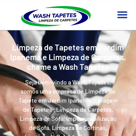
Limpeza de Tapetes em Jardim
Ipanema e Limpeza de Carpetes,
chame a Wash Tapetes
Seja bem-vindo a Wash Tapetes,
somos uma empresa de Limpeza de
Tapete em Jardim Ipanema, Lavagem
de Tapetes , Limpeza de Carpetes,
Limpeza de Sofá, Impermeabilização
de Sofá, Limpeza de Cortinas,