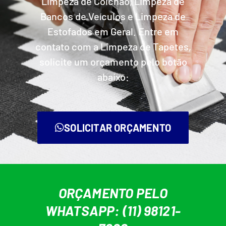
Limpeza de Colchão, Limpeza de
Bancos de Veículos e Limpeza de
Estofados em Geral. Entre em
contato com a Limpeza de Tapetes,
solicite um orçamento pelo botão
abaixo:
SOLICITAR ORÇAMENTO
ORÇAMENTO PELO
WHATSAPP: (11) 98121-