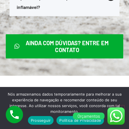
inflamável?
AINDA COM DÚVIDAS? ENTRE EM
CONTATO
Nós armazenamos dados temporariamente para melhorar a sua
Para melhor atendê-lo,
experiência de navegação e recomendar conteúdo de seu
interesse. Ao utilizar nossos serviços, você concorda com tal
aceitamos todas as formas de
monitoramento.
Orçamentos
pagamento abaixo:
Prosseguir
Política de Privacidade