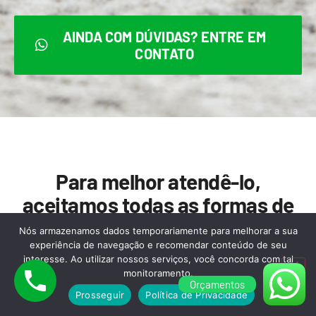
AINDA COM DÚVIDAS? ENTRE EM
CONTATO
Para melhor atendê-lo,
aceitamos todas as formas de
pagamento abaixo:
Nós armazenamos dados temporariamente para melhorar a sua
experiência de navegação e recomendar conteúdo de seu
interesse. Ao utilizar nossos serviços, você concorda com tal
monitoramento.
Orçamentos
Prosseguir
Política de Privacidade