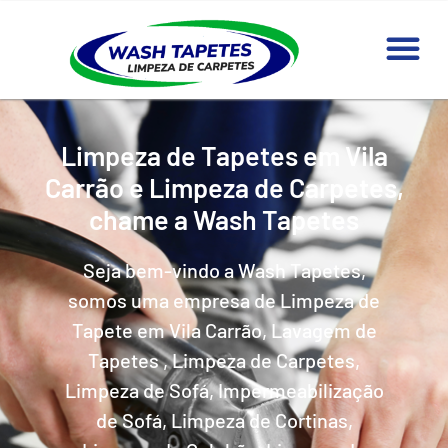
Limpeza de Tapetes em Vila
Carrão e Limpeza de Carpetes,
chame a Wash Tapetes
Seja bem-vindo a Wash Tapetes,
somos uma empresa de Limpeza de
Tapete em Vila Carrão, Lavagem de
Tapetes , Limpeza de Carpetes,
Limpeza de Sofá, Impermeabilização
de Sofá, Limpeza de Cortinas,