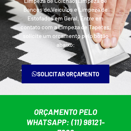
Limpeza de Colchão, Limpeza de
Bancos de Veículos e Limpeza de
Estofados em Geral. Entre em
contato com a Limpeza de Tapetes,
solicite um orçamento pelo botão
abaixo:
SOLICITAR ORÇAMENTO
ORÇAMENTO PELO
WHATSAPP: (11) 98121-