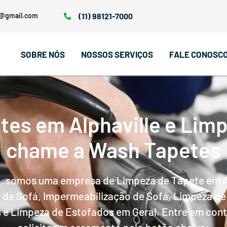
0@gmail.com
(11) 98121-7000
SOBRE NÓS
NOSSOS SERVIÇOS
FALE CONOSC
tes em Alphaville e Limp
chame a Wash Tapetes
, somos uma empresa de Limpeza de Tapete em Al
de Sofá, Impermeabilização de Sofá, Limpeza de
 e Limpeza de Estofados em Geral. Entre em con