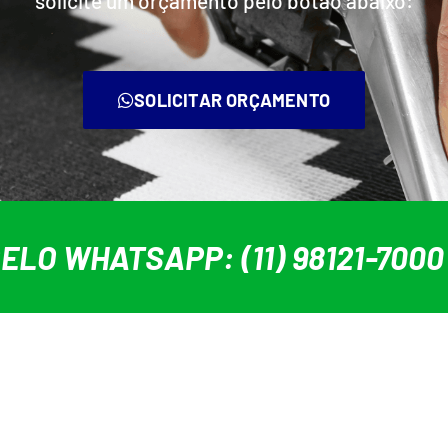
solicite um orçamento pelo botão abaixo:
SOLICITAR ORÇAMENTO
LO WHATSAPP: (11) 98121-7000