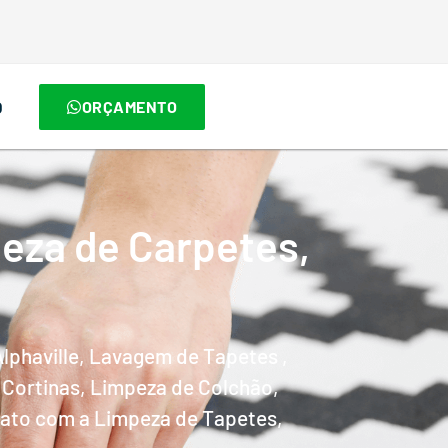
O
ORÇAMENTO
eza de Carpetes,
phaville, Lavagem de Tapetes ,
 Cortinas, Limpeza de Colchão,
tato com a Limpeza de Tapetes,