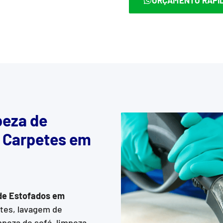
eza de
e Carpetes em
de Estofados
em
etes, lavagem de
mpeza de sofá, limpeza