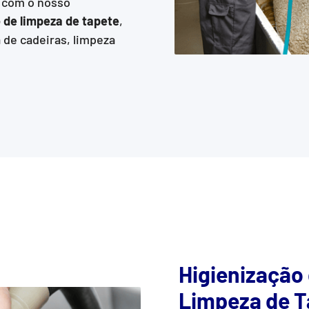
o com o nosso
 de limpeza de tapete
,
 de cadeiras, limpeza
Higienização
Limpeza de T