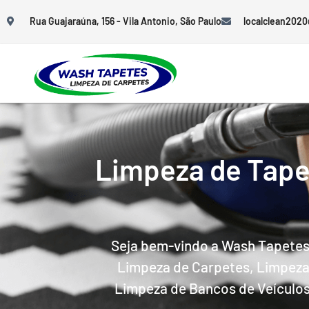
Rua Guajaraúna, 156 - Vila Antonio, São Paulo
localclean202
Limpeza de Tape
Seja bem-vindo a Wash Tapetes
Limpeza de Carpetes, Limpeza 
Limpeza de Bancos de Veículos