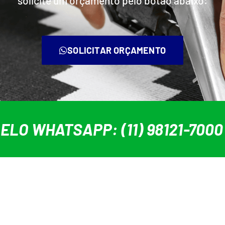
solicite um orçamento pelo botão abaixo:
SOLICITAR ORÇAMENTO
LO WHATSAPP: (11) 98121-7000