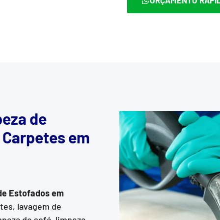
eza de
e Carpetes em
de Estofados
em
etes, lavagem de
mpeza de sofá, limpeza