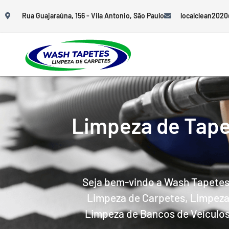
Rua Guajaraúna, 156 - Vila Antonio, São Paulo
localclean202
Limpeza de Tape
Seja bem-vindo a Wash Tapete
Limpeza de Carpetes, Limpeza 
Limpeza de Bancos de Veículos