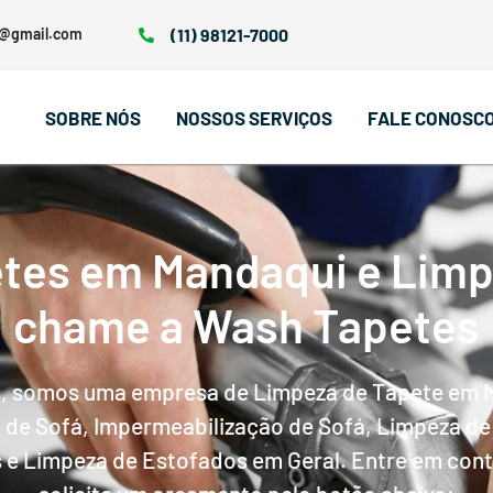
0@gmail.com
(11) 98121-7000
SOBRE NÓS
NOSSOS SERVIÇOS
FALE CONOSC
tes em Mandaqui e Limp
chame a Wash Tapetes
s, somos uma empresa de Limpeza de Tapete em M
de Sofá, Impermeabilização de Sofá, Limpeza de
 e Limpeza de Estofados em Geral. Entre em con