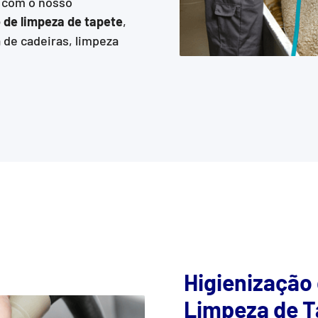
o com o nosso
 de limpeza de tapete
,
 de cadeiras, limpeza
Higienização
Limpeza de T