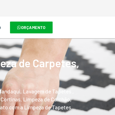
O
ORÇAMENTO
eza de Carpetes,
andaqui, Lavagem de Tapetes ,
 Cortinas, Limpeza de Colchão,
tato com a Limpeza de Tapetes,