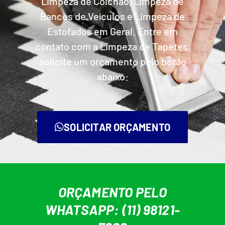
Limpeza de Colchão, Limpeza de
Bancos de Veículos e Limpeza de
Estofados em Geral. Entre em
contato com a Limpeza de Tapetes,
solicite um orçamento pelo botão
abaixo:
SOLICITAR ORÇAMENTO
ORÇAMENTO PELO
WHATSAPP: (11) 98121-