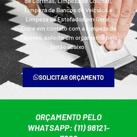
de Cortinas, Limpeza de Colchão,
Limpeza de Bancos de Veículos e
Limpeza de Estofados em Geral.
Entre em contato com a Limpeza de
Tapetes, solicite um orçamento pelo
botão abaixo:
SOLICITAR ORÇAMENTO
ORÇAMENTO PELO
WHATSAPP: (11) 98121-