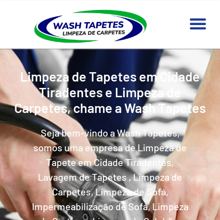
Limpeza de Tapetes em Cidade
Tiradentes e Limpeza de
Carpetes, chame a Wash Tapetes
Seja bem-vindo a Wash Tapetes,
somos uma empresa de Limpeza de
Tapete em Cidade Tiradentes,
Lavagem de Tapetes , Limpeza de
Carpetes, Limpeza de Sofá,
Impermeabilização de Sofá, Limpeza