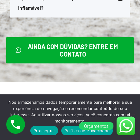
inflamável?
AINDA COM DÚVIDAS? ENTRE EM
CONTATO
Nós armazenamos dados temporariamente para melhorar a sua
Para melhor atendê-lo,
experiência de navegação e recomendar conteúdo de seu
interesse. Ao utilizar nossos serviços, você concorda com tal
aceitamos todas as formas de
monitoramento.
Orçamentos
pagamento abaixo:
Prosseguir
Política de Privacidade