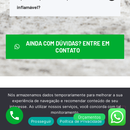
inflamável?
AINDA COM DÚVIDAS? ENTRE EM
CONTATO
Nós armazenamos dados temporariamente para melhorar a sua
Para melhor atendê-lo,
experiência de navegação e recomendar conteúdo de seu
interesse. Ao utilizar nossos serviços, você concorda com tal
aceitamos todas as formas de
monitoramento.
Orçamentos
pagamento abaixo:
Prosseguir
Política de Privacidade