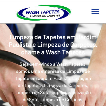
Limpeza de Tapetes em Jardim
Paulista e Limpeza de Carpetes,
chame a Wash Tapetes
Seja bem-vindo a Wash Tapetes,
somos uma empresa de Limpeza de
Tapete em Jardim Paulista, Lavagem
de Tapetes , Limpeza de Carpetes,
Limpeza de Sofá, Impermeabilização
de Sofá, Limpeza de Cortinas,