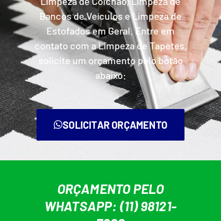
Limpeza de Colchão, Limpeza de
Bancos de Veículos e Limpeza de
Estofados em Geral. Entre em
contato com a Limpeza de Tapetes,
solicite um orçamento pelo botão
abaixo:
SOLICITAR ORÇAMENTO
ORÇAMENTO PELO
WHATSAPP: (11) 98121-