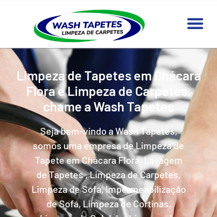
Limpeza de Tapetes em Chácara
Flora e Limpeza de Carpetes,
chame a Wash Tapetes
Seja bem-vindo a Wash Tapetes,
somos uma empresa de Limpeza de
Tapete em Chácara Flora, Lavagem
de Tapetes , Limpeza de Carpetes,
Limpeza de Sofá, Impermeabilização
de Sofá, Limpeza de Cortinas,