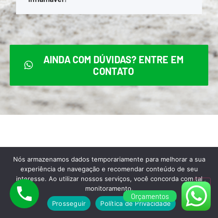
AINDA COM DÚVIDAS? ENTRE EM
CONTATO
Para melhor atendê-lo,
Nós armazenamos dados temporariamente para melhorar a sua
experiência de navegação e recomendar conteúdo de seu
aceitamos todas as formas de
interesse. Ao utilizar nossos serviços, você concorda com tal
pagamento abaixo:
monitoramento.
Orçamentos
Prosseguir
Política de Privacidade