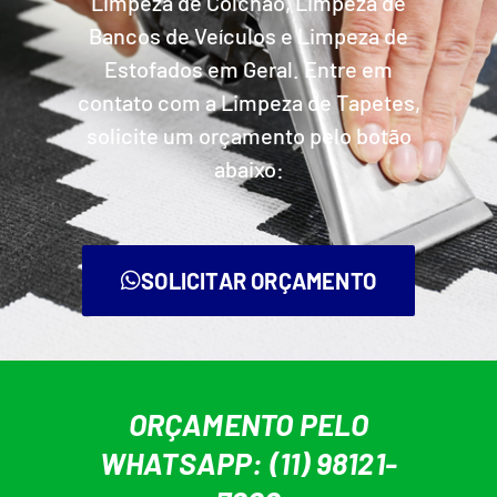
Limpeza de Colchão, Limpeza de
Bancos de Veículos e Limpeza de
Estofados em Geral. Entre em
contato com a Limpeza de Tapetes,
solicite um orçamento pelo botão
abaixo:
SOLICITAR ORÇAMENTO
ORÇAMENTO PELO
WHATSAPP: (11) 98121-