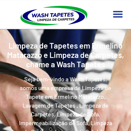
Limpeza de Tapetes em Ermelino
Matarazzo e Limpeza de Carpetes,
chame a Wash Tapetes
Seja bem-vindo a Wash Tapetes,
somos uma empresa de Limpeza de
Tapete em Ermelino Matarazzo,
Lavagem de Tapetes , Limpeza de
Carpetes, Limpeza de Sofá,
Impermeabilização de Sofá, Limpeza