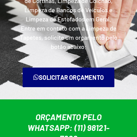
de Cortinas, Limpeza de Colchão,
Limpeza de Bancos de Veículos e
Limpeza de Estofados em Geral.
Entre em contato com a Limpeza de
Tapetes, solicite um orçamento pelo
botão abaixo:
SOLICITAR ORÇAMENTO
ORÇAMENTO PELO
WHATSAPP: (11) 98121-