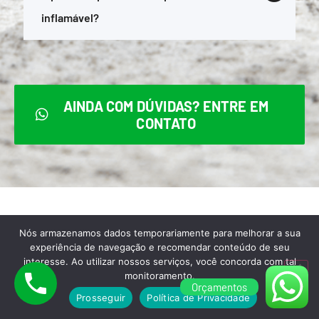
inflamável?
AINDA COM DÚVIDAS? ENTRE EM
CONTATO
Nós armazenamos dados temporariamente para melhorar a sua
Para melhor atendê-lo,
experiência de navegação e recomendar conteúdo de seu
interesse. Ao utilizar nossos serviços, você concorda com tal
aceitamos todas as formas de
monitoramento.
Orçamentos
pagamento abaixo:
Prosseguir
Política de Privacidade