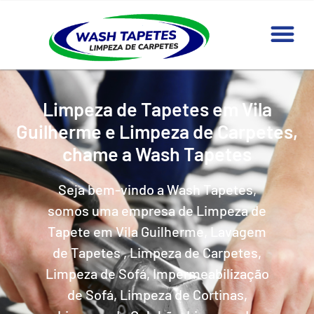
Limpeza de Tapetes em Vila
Guilherme e Limpeza de Carpetes,
chame a Wash Tapetes
Seja bem-vindo a Wash Tapetes,
somos uma empresa de Limpeza de
Tapete em Vila Guilherme, Lavagem
de Tapetes , Limpeza de Carpetes,
Limpeza de Sofá, Impermeabilização
de Sofá, Limpeza de Cortinas,