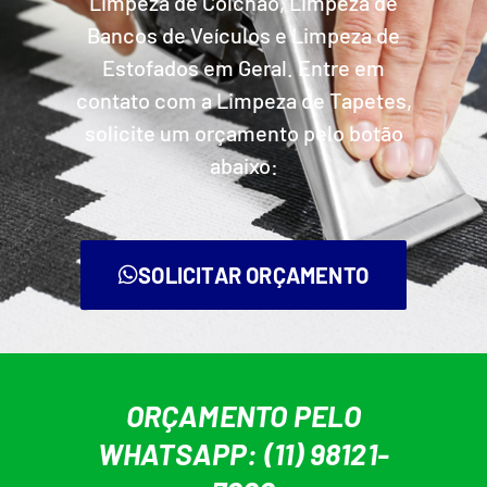
Limpeza de Colchão, Limpeza de
Bancos de Veículos e Limpeza de
Estofados em Geral. Entre em
contato com a Limpeza de Tapetes,
solicite um orçamento pelo botão
abaixo:
SOLICITAR ORÇAMENTO
ORÇAMENTO PELO
WHATSAPP: (11) 98121-